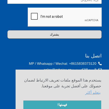
يشترك
اتصل بنا
MP / Whatsapp / Wechat: +8615838373120
البريد الإلكتروني: sales@zzhaixu.cn
غرفة 1903، ياشينغ تايمز بلازا، طريق سونغشان الجنوبي،
يستخدم هذا الموقع ملفات تعريف الارتباط لضمان
تشنغتشو، الصين
حصولك على أفضل تجربة على موقعنا.
يتعلم أكثر
فهمتها!