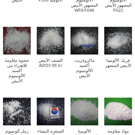
الألومنيوم
الألومنيوم
الألومينا F100
الأبيض
المصهور الأبيض
المصهور الأبيض
WFA F046
F022
فريك الألومينا
ماكروغريت
الصنف الأبيض
حشوة مقاومة
الأبيض المنصهر
أكسيد
Al2O3 99.5٪
للاهتراء من
الألومنيوم
أكسيد
الأبيض
الألومنيوم
الأبيض
مواد مقاومة
الألومينا
الصنفرة البيضاء
رمل ألومنيوم