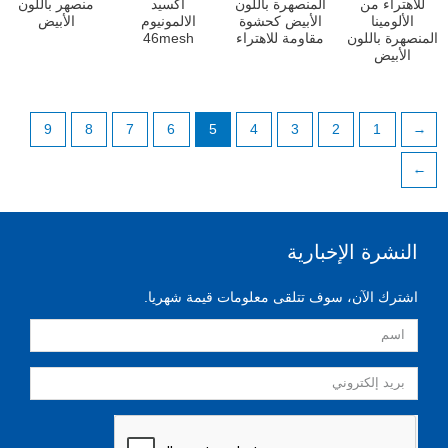
للاهتراء من
المنصهرة باللون
اكسيد
منصهر باللون
الألومينا
الأبيض كحشوة
الالمونيوم
الأبيض
المنصهرة باللون
مقاومة للاهتراء
46mesh
الأبيض
9
8
7
6
5
4
3
2
1
←
→
النشرة الإخبارية
اشترك الآن، سوف تتلقى معلومات قيمة شهريا.